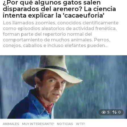
¿Por qué algunos gatos salen
disparados del arenero? La ciencia
intenta explicar la 'cacaeuforia'
Los llamados zoomies, conocidos científicamente
como episodios aleatorios de actividad frenética,
forman parte del repertorio normal del
comportamiento de muchos animales. Perros,
conejos, caballos e incluso elefantes pueden...
5
0
ANIMALES
,
MUY INTERESANTE!
,
NOTICIAS
,
WTF!