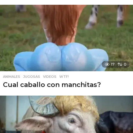
17
0
ANIMALES
,
JUGOSAS
,
VIDEOS
,
WTF!
Cual caballo con manchitas?