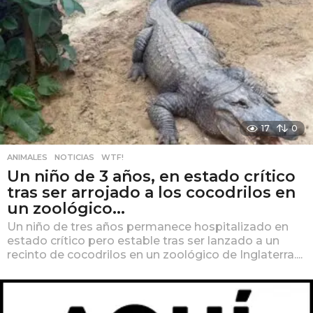
17
0
ANIMALES
,
NOTICIAS
,
WTF!
Un niño de 3 años, en estado crítico
tras ser arrojado a los cocodrilos en
un zoológico...
Un niño de tres años permanece hospitalizado en
estado crítico pero estable tras ser lanzado a un
recinto de cocodrilos en un zoológico de Inglaterra....