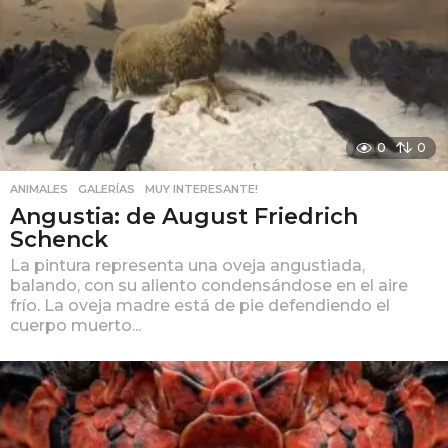
0
0
ANIMALES
,
GALERÍAS
,
MUY INTERESANTE!
Angustia: de August Friedrich
Schenck
La pintura representa una oveja angustiada,
balando, con su aliento condensándose en el aire
frío. La oveja madre está de pie defendiendo el
cuerpo muerto...