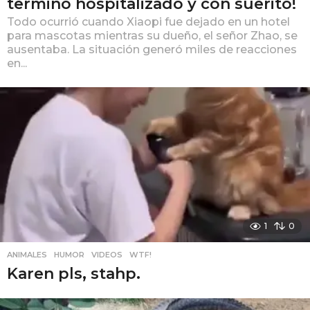
terminó hospitalizado y con suerito!
Todo ocurrió cuando Xiaopi fue dejado en un hotel
para mascotas mientras su dueño, el señor Zhao, se
ausentaba. La situación generó miles de reacciones
en...
1
0
ANIMALES
,
HUMOR
,
VIDEOS
,
WTF!
Karen pls, stahp.