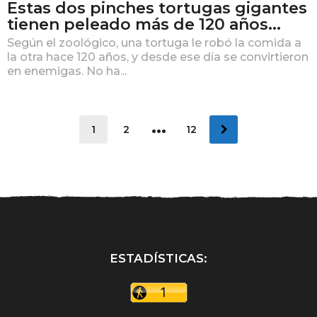
Estas dos pinches tortugas gigantes
tienen peleado más de 120 años...
Según el zoológico, una tortuga le robó la comida a
la otra hace 120 años, y desde ese día se convirtieron
en enemigas. No ha...
…
1
2
12
ESTADÍSTICAS: