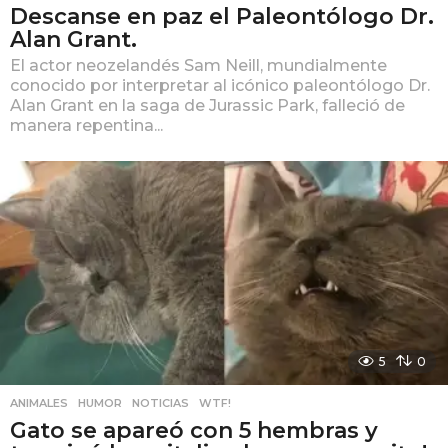
Descanse en paz el Paleontólogo Dr.
Alan Grant.
El actor neozelandés Sam Neill, mundialmente
conocido por interpretar al icónico paleontólogo Dr.
Alan Grant en la saga de Jurassic Park, falleció de
manera repentina...
5
0
ANIMALES
,
HUMOR
,
NOTICIAS
,
WTF!
Gato se apareó con 5 hembras y