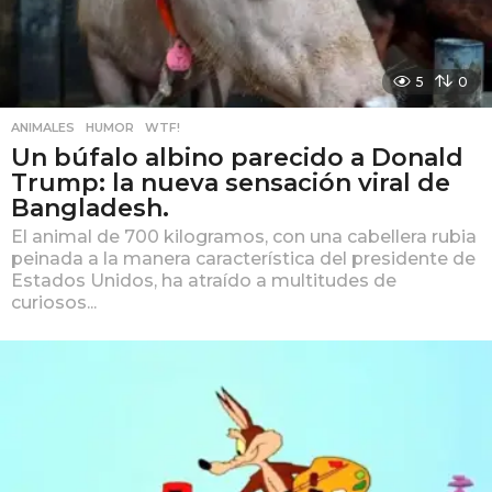
5
0
ANIMALES
,
HUMOR
,
WTF!
Un búfalo albino parecido a Donald
Trump: la nueva sensación viral de
Bangladesh.
El animal de 700 kilogramos, con una cabellera rubia
peinada a la manera característica del presidente de
Estados Unidos, ha atraído a multitudes de
curiosos...