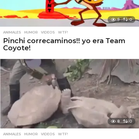
8
0
ANIMALES
,
HUMOR
,
VIDEOS
,
WTF!
Pinchi correcaminos!! yo era Team
Coyote!
8
0
ANIMALES
,
HUMOR
,
VIDEOS
,
WTF!