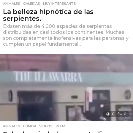
ANIMALES
,
GALERÍAS
,
MUY INTERESANTE!
La belleza hipnótica de las
serpientes.
Existen más de 4.000 especies de serpientes
distribuidas en casi todos los continentes. Muchas
son completamente inofensivas para las personas y
cumplen un papel fundamental...
0
0
ANIMALES
,
HUMOR
,
VIDEOS
,
WTF!