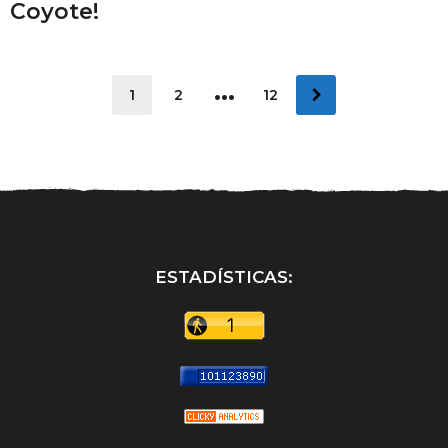
Coyote!
…
1
2
12
ESTADÍSTICAS: