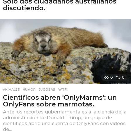
Solo dos ciudadanos australianos
discutiendo.
0
0
ANIMALES
,
HUMOR
,
JUGOSAS
,
WTF!
Científicos abren 'OnlyMarms': un
OnlyFans sobre marmotas.
Ante los recortes gubernamentales a la ciencia de la
administración de Donald Trump, un grupo de
científicos abrió una cuenta de OnlyFans con videos
de...