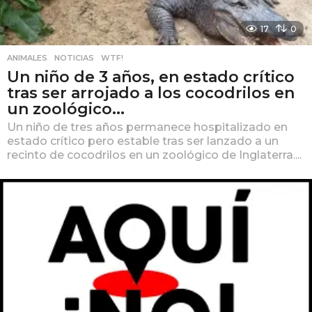
17
0
ANIMALES
,
NOTICIAS
,
WTF!
Un niño de 3 años, en estado crítico
tras ser arrojado a los cocodrilos en
un zoológico...
Un niño de tres años permanece hospitalizado en
estado crítico pero estable tras ser lanzado a un
recinto de cocodrilos en un zoológico de Inglaterra....