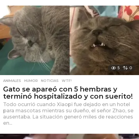
5
0
ANIMALES
,
HUMOR
,
NOTICIAS
,
WTF!
Gato se apareó con 5 hembras y
terminó hospitalizado y con suerito!
Todo ocurrió cuando Xiaopi fue dejado en un hotel
para mascotas mientras su dueño, el señor Zhao, se
ausentaba. La situación generó miles de reacciones
en...