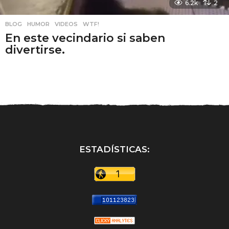
6.2k
2
BLOG
,
HUMOR
,
VIDEOS
,
WTF!
En este vecindario si saben
divertirse.
ESTADÍSTICAS: