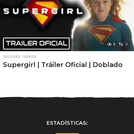
5
-1
JUGOSAS
,
VIDEOS
Supergirl | Tráiler Oficial | Doblado
ESTADÍSTICAS: