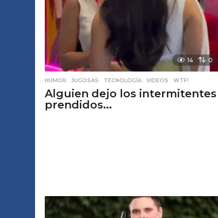
14
0
HUMOR
,
JUGOSAS
,
TECNOLOGÍA
,
VIDEOS
,
WTF!
Alguien dejo los intermitentes
prendidos...