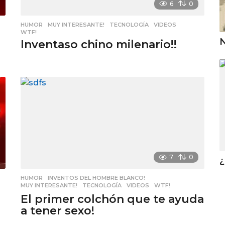
6
0
HUMOR
,
MUY INTERESANTE!
,
TECNOLOGÍA
,
VIDEOS
,
WTF!
N
Inventaso chino milenario!!
7
0
HUMOR
,
INVENTOS DEL HOMBRE BLANCO!
,
MUY INTERESANTE!
,
TECNOLOGÍA
,
VIDEOS
,
WTF!
El primer colchón que te ayuda
a tener sexo!