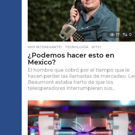
17
0
MUY INTERESANTE!
,
TECNOLOGÍA
,
WTF!
¿Podemos hacer esto en
Mexico?
El hombre que cobró por el tiempo que le
hacen perder las llamadas de mercadeo. Le
Beaumont estaba harto de que los
teleoperadores interrumpieran sus...