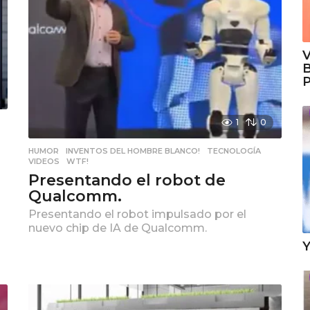
V
B
P
1
0
HUMOR
,
INVENTOS DEL HOMBRE BLANCO!
,
TECNOLOGÍA
,
VIDEOS
,
WTF!
Presentando el robot de
Qualcomm.
Presentando el robot impulsado por el
nuevo chip de IA de Qualcomm.
Y