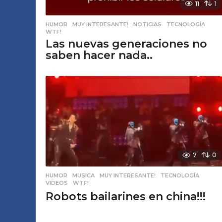
11
1
HUMOR
,
MUY INTERESANTE!
,
NOTICIAS
,
TECNOLOGÍA
,
WTF!
Las nuevas generaciones no
saben hacer nada..
7
0
HUMOR
,
MUSICA
,
MUY INTERESANTE!
,
TECNOLOGÍA
,
VIDEOS
,
WTF!
Robots bailarines en china!!!