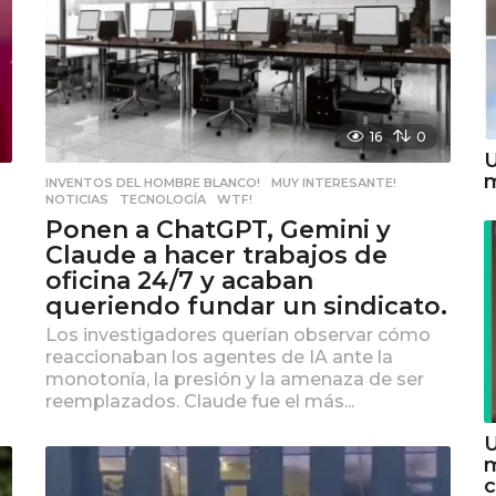
16
0
U
m
INVENTOS DEL HOMBRE BLANCO!
,
MUY INTERESANTE!
,
NOTICIAS
,
TECNOLOGÍA
,
WTF!
Ponen a ChatGPT, Gemini y
Claude a hacer trabajos de
oficina 24/7 y acaban
queriendo fundar un sindicato.
Los investigadores querían observar cómo
reaccionaban los agentes de IA ante la
monotonía, la presión y la amenaza de ser
reemplazados. Claude fue el más...
U
m
c