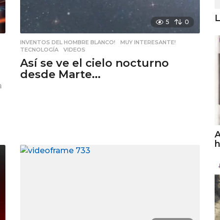
L
5
0
INVENTOS DEL HOMBRE BLANCO!
,
MUY INTERESANTE!
,
TECNOLOGÍA
,
VIDEOS
Así se ve el cielo nocturno
desde Marte...
a
A
h