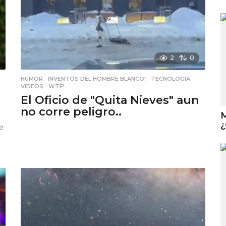
2
0
HUMOR
,
INVENTOS DEL HOMBRE BLANCO!
,
TECNOLOGÍA
,
VIDEOS
,
WTF!
El Oficio de "Quita Nieves" aun
no corre peligro..
M
¿
e