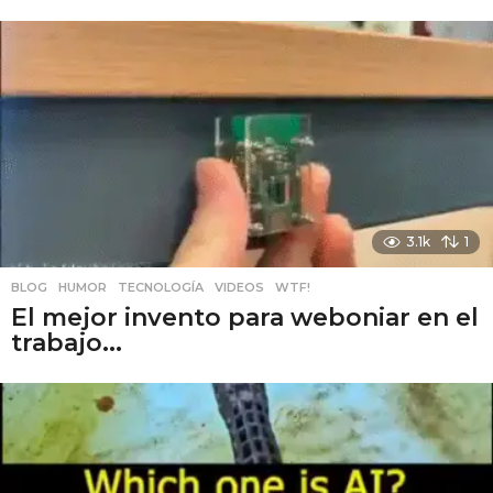
3.1k
1
BLOG
,
HUMOR
,
TECNOLOGÍA
,
VIDEOS
,
WTF!
El mejor invento para weboniar en el
trabajo...