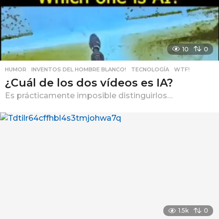
10
0
HUMOR
,
INVENTOS DEL HOMBRE BLANCO!
,
TECNOLOGÍA
,
WTF!
¿Cuál de los dos vídeos es IA?
Es prácticamente imposible distinguirlos…
1.5k
0