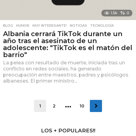
1.5k
0
BLOG
,
HUMOR
,
MUY INTERESANTE!
,
NOTICIAS
,
TECNOLOGÍA
Albania cerrará TikTok durante un
año tras el asesinato de un
adolescente: "TikTok es el matón del
barrio"
La pelea con resultado de muerte, iniciada tras un
conflicto en redes sociales, ha generado
preocupación entre maestros, padres y psicólogos
albaneses. El primer ministro...
…
1
2
10
LOS + POPULARES!!