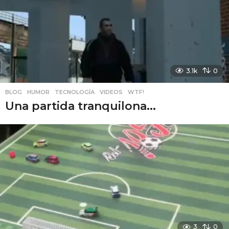
3.1k
0
BLOG
,
HUMOR
,
TECNOLOGÍA
,
VIDEOS
,
WTF!
Una partida tranquilona...
3
0