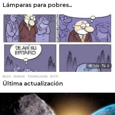
Lámparas para pobres..
1.5k
0
BLOG
,
HUMOR
,
TECNOLOGÍA
,
WTF!
Última actualización