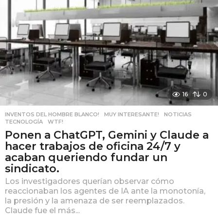
16
0
INVENTOS DEL HOMBRE BLANCO!
,
MUY INTERESANTE!
,
NOTICIAS
,
TECNOLOGÍA
,
WTF!
Ponen a ChatGPT, Gemini y Claude a
hacer trabajos de oficina 24/7 y
acaban queriendo fundar un
sindicato.
Los investigadores querían observar cómo
reaccionaban los agentes de IA ante la monotonía,
la presión y la amenaza de ser reemplazados.
Claude fue el más...