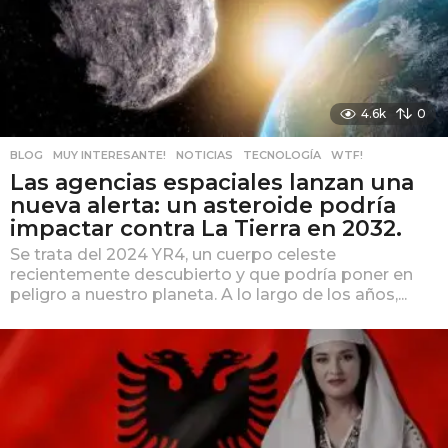
4.6k
0
BLOG
,
MUY INTERESANTE!
,
NOTICIAS
,
TECNOLOGÍA
,
WTF!
Las agencias espaciales lanzan una
nueva alerta: un asteroide podría
impactar contra La Tierra en 2032.
Se trata del 2024 YR4, un cuerpo celeste
recientemente descubierto y que podría poner en
peligro a nuestro planeta. A lo largo de los años,...