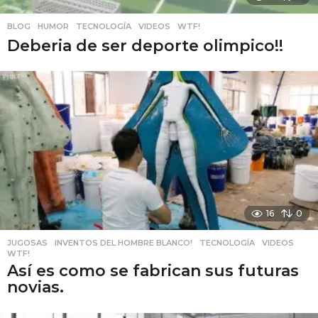
BLOG
,
HUMOR
,
TECNOLOGÍA
,
VIDEOS
,
WTF!
Deberia de ser deporte olimpico!!
16
0
JUGOSAS
,
INVENTOS DEL HOMBRE BLANCO!
,
TECNOLOGÍA
,
VIDEOS
,
WTF!
Así es como se fabrican sus futuras
novias.