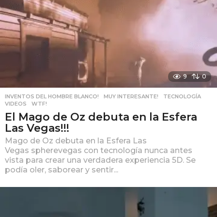
9
0
INVENTOS DEL HOMBRE BLANCO!
,
MUY INTERESANTE!
,
TECNOLOGÍA
,
VIDEOS
,
WTF!
El Mago de Oz debuta en la Esfera
Las Vegas!!!
Mago de Oz debuta en la Esfera Las
Vegas spherevegas con tecnología nunca antes
vista para crear una verdadera experiencia 5D. Se
podía oler, saborear y sentir...