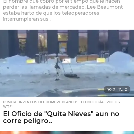
El hombre que cobró por el tiempo que le hacen
perder las llamadas de mercadeo. Lee Beaumont
estaba harto de que los teleoperadores
interrumpieran sus...
2
0
HUMOR
,
INVENTOS DEL HOMBRE BLANCO!
,
TECNOLOGÍA
,
VIDEOS
,
WTF!
El Oficio de "Quita Nieves" aun no
corre peligro..