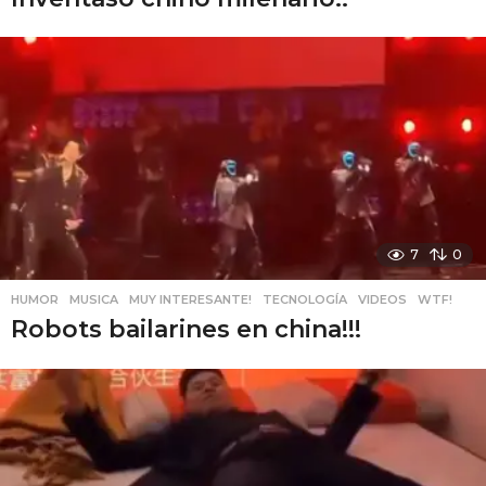
7
0
HUMOR
,
MUSICA
,
MUY INTERESANTE!
,
TECNOLOGÍA
,
VIDEOS
,
WTF!
Robots bailarines en china!!!