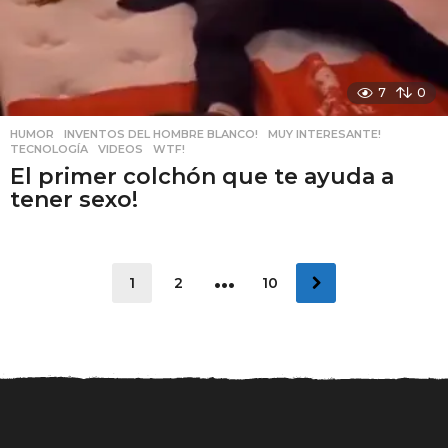
7
0
HUMOR
,
INVENTOS DEL HOMBRE BLANCO!
,
MUY INTERESANTE!
,
TECNOLOGÍA
,
VIDEOS
,
WTF!
El primer colchón que te ayuda a
tener sexo!
…
1
2
10