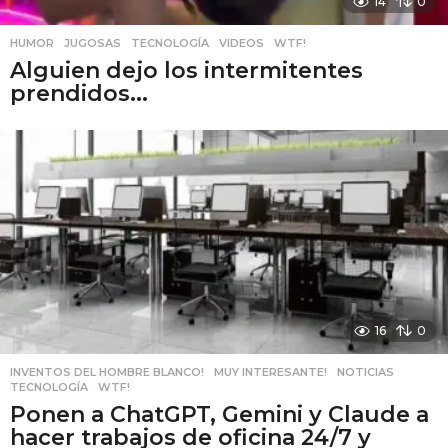
14
0
HUMOR
,
JUGOSAS
,
TECNOLOGÍA
,
VIDEOS
,
WTF!
Alguien dejo los intermitentes
prendidos...
16
0
INVENTOS DEL HOMBRE BLANCO!
,
MUY INTERESANTE!
,
NOTICIAS
,
TECNOLOGÍA
,
WTF!
Ponen a ChatGPT, Gemini y Claude a
hacer trabajos de oficina 24/7 y