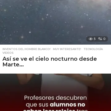
5
0
INVENTOS DEL HOMBRE BLANCO!
,
MUY INTERESANTE!
,
TECNOLOGÍA
,
VIDEOS
Así se ve el cielo nocturno desde
Marte...