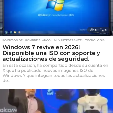
0
0
INVENTOS DEL HOMBRE BLANCO!
,
MUY INTERESANTE!
,
TECNOLOGÍA
Windows 7 revive en 2026!
Disponible una ISO con soporte y
actualizaciones de seguridad.
En esta ocasión, ha compartido desde su cuenta en
X que ha publicado nuevas imágenes ISO de
Windows 7 que integran todas las actualizaciones
de...