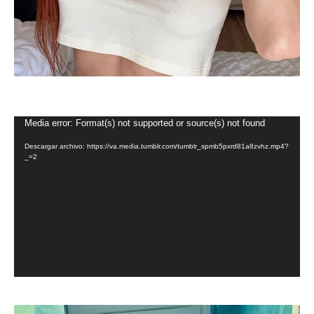
R
Media error: Format(s) not supported or source(s) not found
e
Descargar archivo: https://va.media.tumblr.com/tumblr_spmb5pxrd81a8zvhz.mp4?
p
_=2
r
o
d
u
c
t
o
r
d