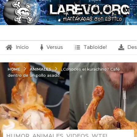
Inicio
Versus
Tabloide!
Des
ANIMALES
HOME
¿Conoces el kurachino? Café
dentro de un pollo asado.
HUMOR
,
ANIMALES
,
VIDEOS
,
WTF!
6