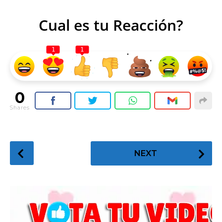
Cual es tu Reacción?
1
1
0
Shares
P
NEXT
o
s
t
P
a