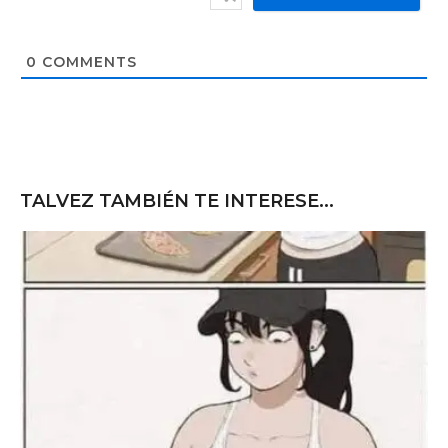
b
*
s
i
t
0
COMMENTS
e
TALVEZ TAMBIÉN TE INTERESE...