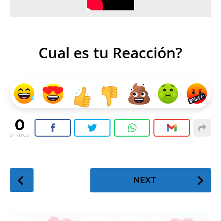
Cual es tu Reacción?
0
Shares
P
NEXT
o
s
t