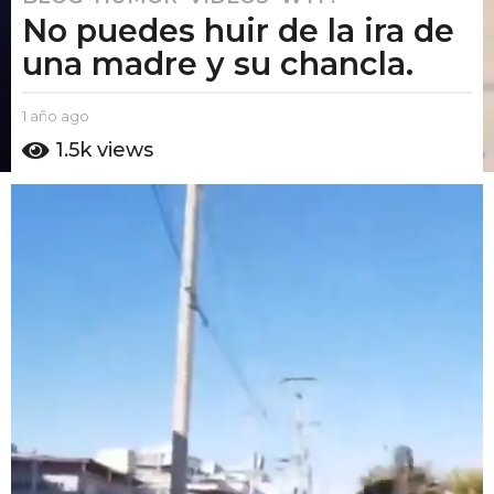
No puedes huir de la ira de
a
ñ
una madre y su chancla.
o
a
b
1 año ago
1
g
y
a
1.5k
views
o
E
ñ
l
o
1
P
a
a
u
g
ñ
t
o
o
o
A
a
m
g
o
o