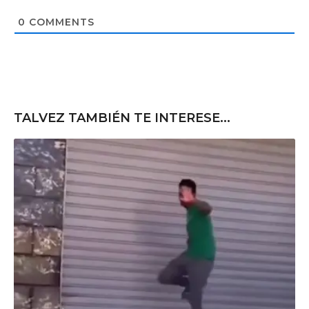
i
t
0
COMMENTS
e
TALVEZ TAMBIÉN TE INTERESE...