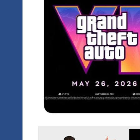
a
o
g
A
o
m
o