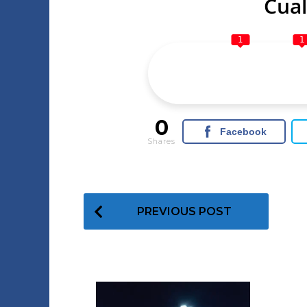
Cual
1
1
0
Facebook
Shares
P
PREVIOUS POST
o
s
t
P