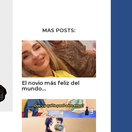
MAS POSTS:
El novio más feliz del
mundo...