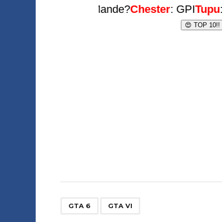
,
GTA 6
GTA VI