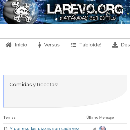
Inicio
Versus
Tabloide!
Des
C
o
Comidas y Recetas!
m
i
d
a
Temas
Último Mensaje
s
Y por eso las pizzas son cada vez