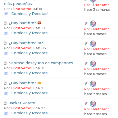
y
más pequeñas.
Por ElPutoAmo
R
Por
ElPutoAmo
, Jul 18
hace 3 semanas
Comidas y Recetas!
e
c
¿Hay hambre?
Por
ElPutoAmo
, Feb 19
Por ElPutoAmo
e
Comidas y Recetas!
hace 6 meses
t
¿Hay hambrecita?
a
Por
ElPutoAmo
, Feb 05
Por ElPutoAmo
Comidas y Recetas!
hace 6 meses
s
!
Sabroso desayuno de campeones..
Por
ElPutoAmo
, Ene 31
Por ElPutoAmo
–
Comidas y Recetas!
hace 6 meses
–
¿Hay hambre?
E
Por
ElPutoAmo
, Ene 25
Por ElPutoAmo
Comidas y Recetas!
l
hace 7 meses
T
Jacket Potato
Por
ElPutoAmo
, Ene 23
Por ElPutoAmo
a
Comidas y Recetas!
hace 7 meses