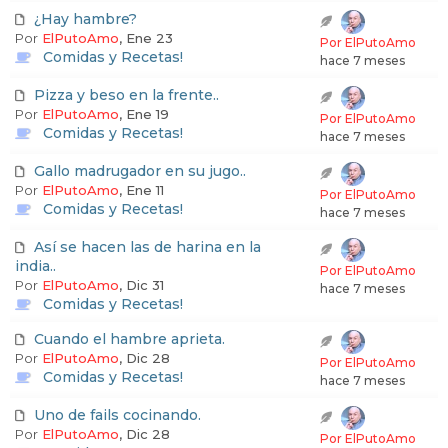
b
¿Hay hambre?
l
Por
ElPutoAmo
, Ene 23
Por ElPutoAmo
Comidas y Recetas!
o
hace 7 meses
i
Pizza y beso en la frente..
Por
ElPutoAmo
, Ene 19
d
Por ElPutoAmo
Comidas y Recetas!
hace 7 meses
e
Gallo madrugador en su jugo..
-
Por
ElPutoAmo
, Ene 11
Por ElPutoAmo
L
Comidas y Recetas!
hace 7 meses
a
Así se hacen las de harina en la
india..
R
Por ElPutoAmo
Por
ElPutoAmo
, Dic 31
hace 7 meses
e
Comidas y Recetas!
v
Cuando el hambre aprieta.
o
Por
ElPutoAmo
, Dic 28
Por ElPutoAmo
Comidas y Recetas!
hace 7 meses
.
Uno de fails cocinando.
n
Por
ElPutoAmo
, Dic 28
Por ElPutoAmo