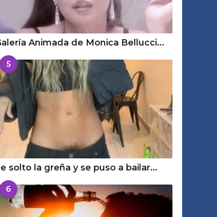
alería Animada de Monica Bellucci...
5
e solto la greña y se puso a bailar...
6