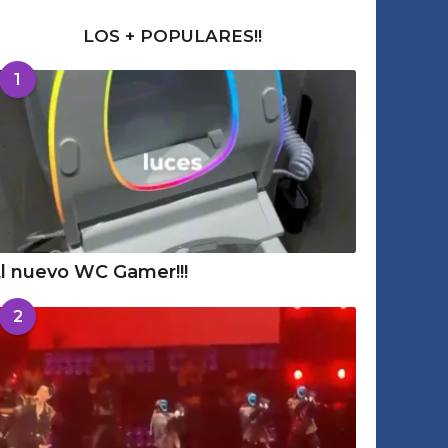
LOS + POPULARES!!
1
l nuevo WC Gamer!!!
2