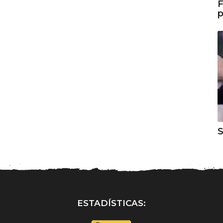
F
p
S
ESTADÍSTICAS: