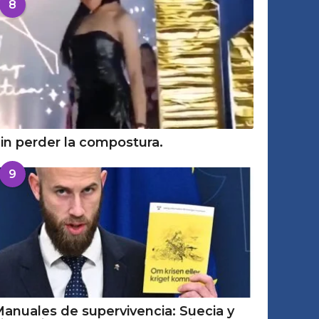
8
in perder la compostura.
9
anuales de supervivencia: Suecia y