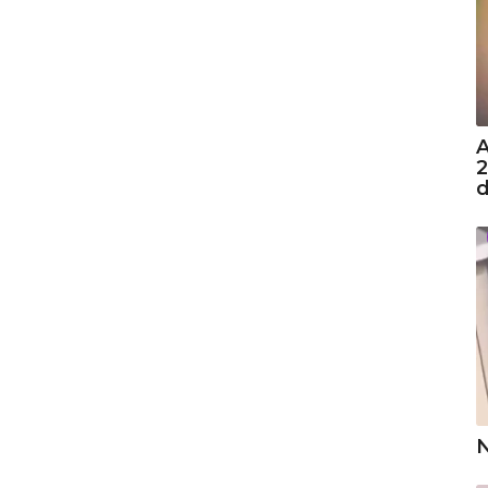
A
2
d
N