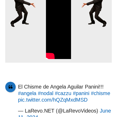
El Chisme de Angela Aguilar Panini!!!
#angela
#nodal
#cazzu
#panini
#chisme
pic.twitter.com/hQZqMxdMSD
— LaRevo.NET (@LaRevoVideos)
June