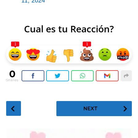
11, 2024
Cual es tu Reacción?
1
1
0
Shares
P
NEXT
o
s
t
P