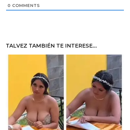
t
0
COMMENTS
e
TALVEZ TAMBIÉN TE INTERESE...