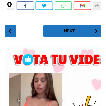
0
Shares
P
NEXT
o
s
t
P
a
g
i
n
a
t
i
o