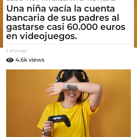
Una niña vacía la cuenta
a
ñ
bancaria de sus padres al
o
gastarse casi 60.000 euros
s
en videojuegos.
a
g
o
b
2 años ago
2
y
a
2
4.6k
views
E
ñ
a
l
o
ñ
P
s
u
o
a
t
g
s
o
o
a
A
g
m
o
o