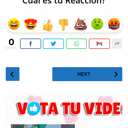
Cual es tu Reacción?
0
Shares
P
NEXT
o
s
t
P
a
g
i