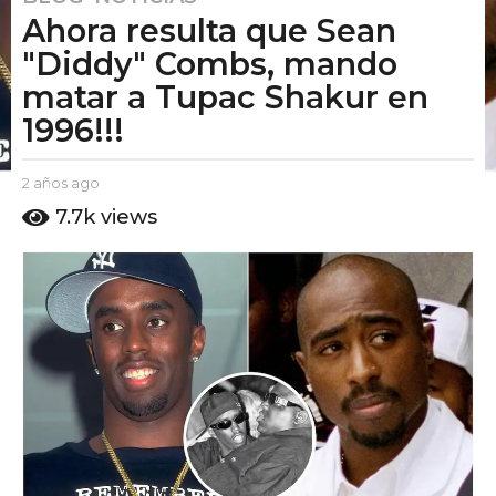
Ahora resulta que Sean
a
ñ
"Diddy" Combs, mando
o
matar a Tupac Shakur en
s
1996!!!
a
g
o
b
2 años ago
2
y
a
2
7.7k
views
E
ñ
a
l
o
ñ
P
s
u
o
a
t
g
s
o
o
a
A
g
m
o
o