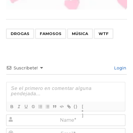
,
,
,
DROGAS
FAMOSOS
MÚSICA
WTF
Suscribete!
Login
{}
[
+
]
N