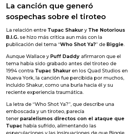
La canción que generó
sospechas sobre el tiroteo
La relación entre
Tupac Shakur
y
The Notorious
B.I.G.
se hizo más crítica aun más con la
publicación del tema “
Who Shot Ya?
” de
Biggie
.
Aunque Wallace y
Puff Daddy
afirmaron que el
tema había sido grabado antes del tiroteo de
1994 contra
Tupac Shakur
en los Quad Studios en
Nueva York, la canción fue percibida por muchos,
incluido Shakur, como una burla hacia él y su
reciente experiencia traumática.
La letra de “Who Shot Ya?”, que describe una
emboscada y un tiroteo, parecía
tener
paralelismos directos con el ataque que
Tupac
había sufrido, alimentando las
especulaciones y las insinuaciones de que Biggie