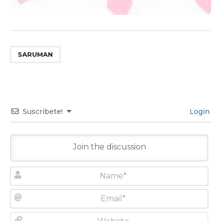
SARUMAN
Suscribete!
Login
N
a
m
E
e