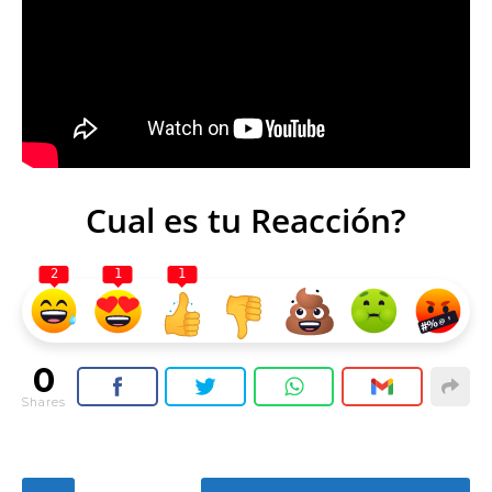
Cual es tu Reacción?
2
1
1
0
Shares
P