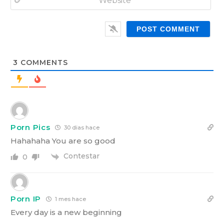
m
*
a
W
i
e
l
b
*
s
i
t
3
COMMENTS
e
Porn Pics
30 dias hace
Hahahaha You are so good
Contestar
0
Porn IP
1 mes hace
Every day is a new beginning