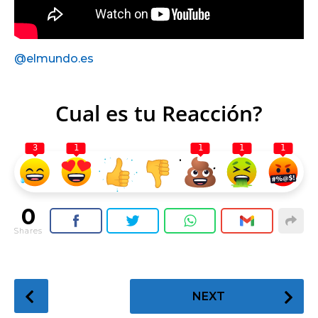
@elmundo.es
Cual es tu Reacción?
3
1
1
1
1
0
Shares
P
NEXT
o