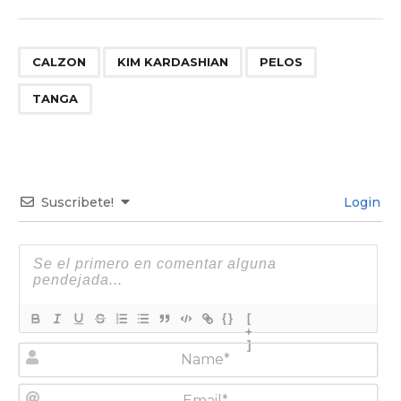
,
,
,
CALZON
KIM KARDASHIAN
PELOS
TANGA
Suscribete!
Login
{}
[
+
]
N