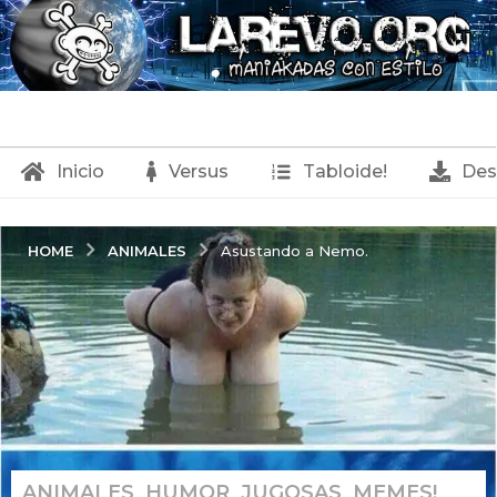
Inicio
Versus
Tabloide!
Des
ANIMALES
HOME
Asustando a Nemo.
ANIMALES
,
HUMOR
,
JUGOSAS
,
MEMES!
,
8