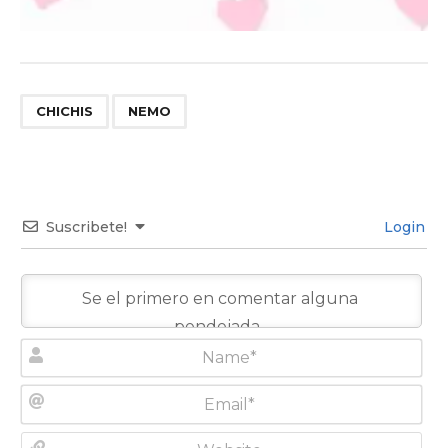
,
CHICHIS
NEMO
Suscribete!
Login
N
a
m
E
e