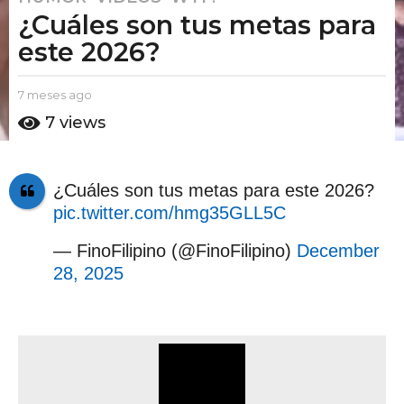
¿Cuáles son tus metas para
m
e
este 2026?
s
e
b
7 meses ago
7
s
y
m
7
views
a
E
e
l
s
g
P
e
o
u
s
¿Cuáles son tus metas para este 2026?
7
t
a
pic.twitter.com/hmg35GLL5C
m
o
g
A
o
e
m
— FinoFilipino (@FinoFilipino)
December
s
o
28, 2025
e
s
a
g
o