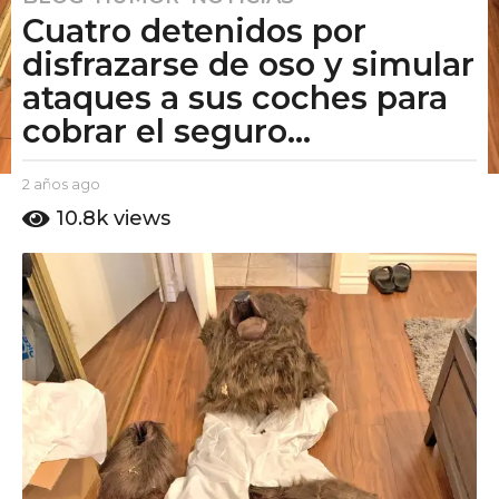
Cuatro detenidos por
a
ñ
disfrazarse de oso y simular
o
ataques a sus coches para
s
cobrar el seguro...
a
g
o
b
2 años ago
2
y
a
2
10.8k
views
E
ñ
a
l
o
ñ
P
s
u
o
a
t
g
s
o
o
a
A
g
m
o
o