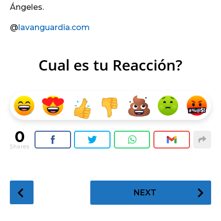
Ángeles.
@
lavanguardia.com
Cual es tu Reacción?
0
Shares
P
NEXT
o
s