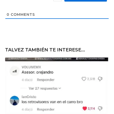
*
s
i
t
0
COMMENTS
e
TALVEZ TAMBIÉN TE INTERESE...