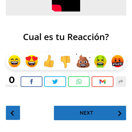
Cual es tu Reacción?
0
Shares
P
NEXT
o
s