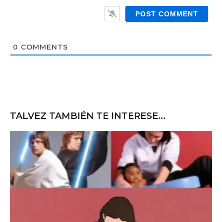
i
e
l
b
*
s
i
t
0
COMMENTS
e
TALVEZ TAMBIÉN TE INTERESE...