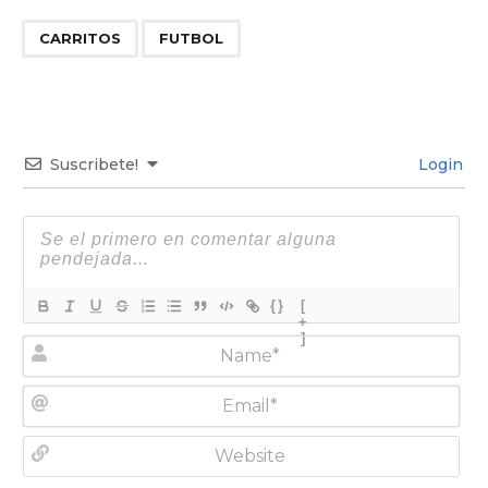
,
CARRITOS
FUTBOL
Suscribete!
Login
{}
[
+
]
N
a
m
E
e
m
*
a
W