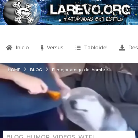
Inicio
Versus
Tabloide!
Des
BLOG
HOME
El mejor amigo del hombre…
BLOG
,
HUMOR
,
VIDEOS
,
WTF!
2