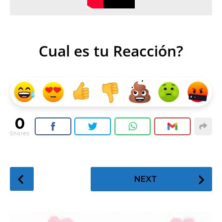
Cual es tu Reacción?
0
Shares
P
NEXT
o
s
t