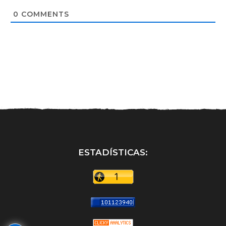
i
t
0
COMMENTS
e
ESTADÍSTICAS: