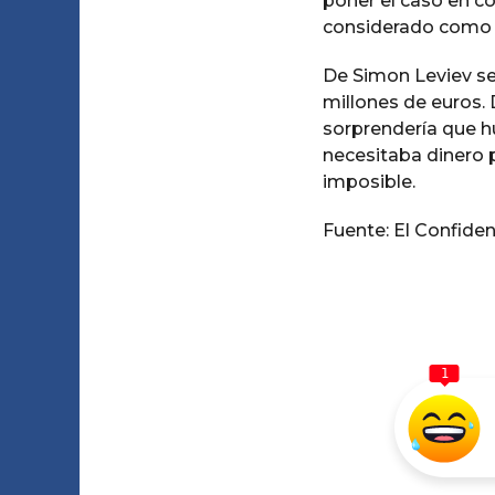
poner el caso en c
considerado como u
De Simon Leviev se
millones de euros.
sorprendería que h
necesitaba dinero p
imposible.
Fuente: El Confiden
1