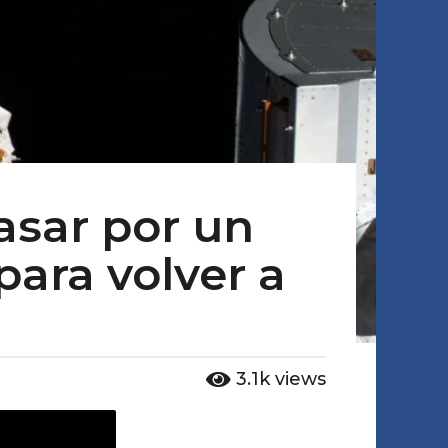
asar por un
para volver a
3.1k
views