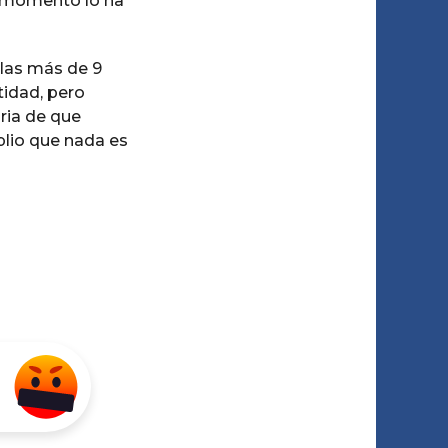
r momento lo ha
llas más de 9
tidad, pero
ria de que
mplio que nada es