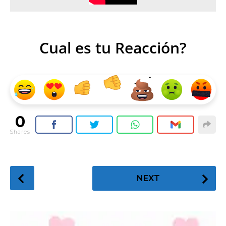
Cual es tu Reacción?
0
Shares
P
NEXT
o
s
t
P