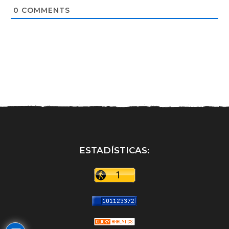
t
0
COMMENTS
e
ESTADÍSTICAS: