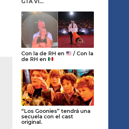
GTA VI...
Con la de RH en
/ Con la
de RH en
“Los Goonies” tendrá una
secuela con el cast
original.