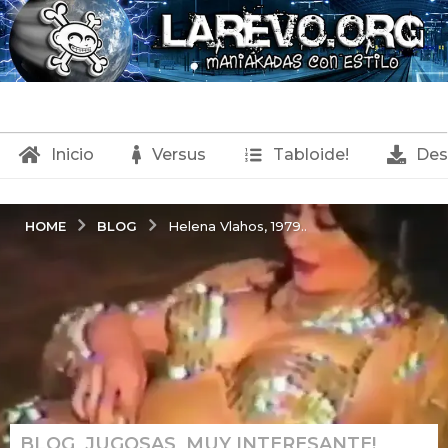
Inicio
Versus
Tabloide!
Des
BLOG
HOME
Helena Vlahos, 1979..
BLOG
,
JUGOSAS
,
MUY INTERESANTE!
,
1