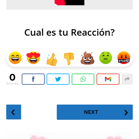
Cual es tu Reacción?
0
Shares
P
NEXT
o
s
t