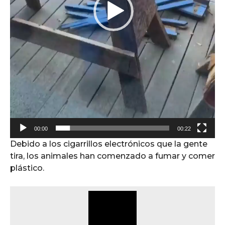
r
d
e
v
í
d
e
o
00:00
00:22
Debido a los cigarrillos electrónicos que la gente
tira, los animales han comenzado a fumar y comer
plástico.