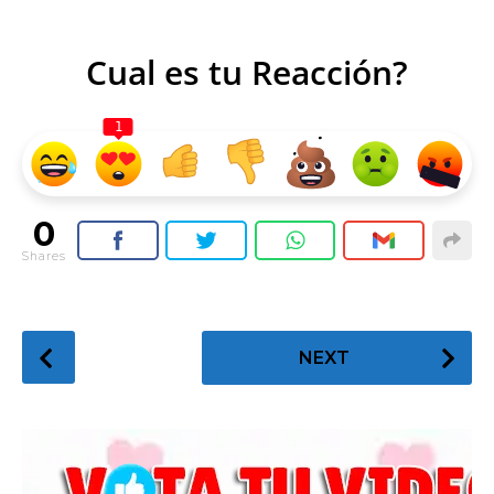
Cual es tu Reacción?
1
0
Shares
P
NEXT
o
s
t
P
a