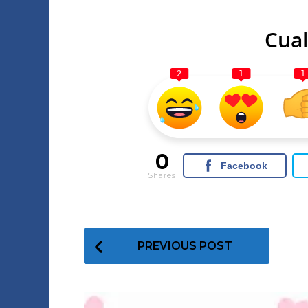
Cual
2
1
1
0
Facebook
Shares
P
PREVIOUS POST
o
s
t