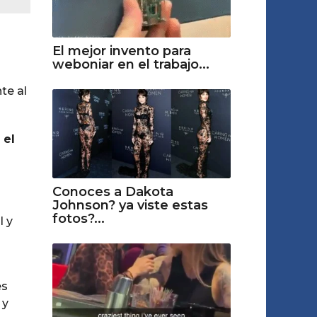
El mejor invento para
weboniar en el trabajo...
te al
 el
Conoces a Dakota
Johnson? ya viste estas
fotos?...
l y
es
 y