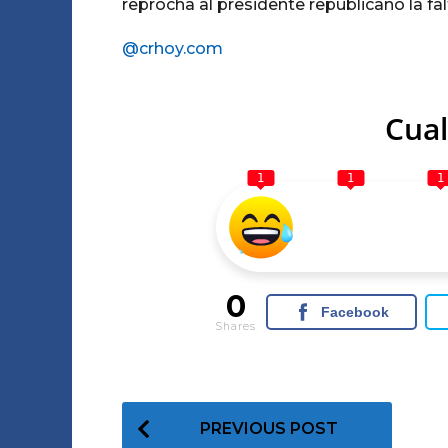
reprocha al presidente republicano la fa
@crhoy.com
Cual
1
1
1
0
Facebook
Shares
P
PREVIOUS POST