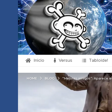
Inicio
Versus
Tabloide!
BLOG
HOME
“Mejores amigos”: Aparece es