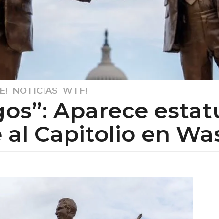
E!
,
NOTICIAS
,
WTF!
os”: Aparece estat
e al Capitolio en W