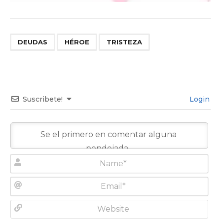
,
,
DEUDAS
HÉROE
TRISTEZA
Suscribete!
Login
N
a
m
E
e
m
*
a