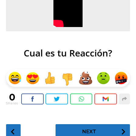
Cual es tu Reacción?
0
Shares
P
NEXT
o