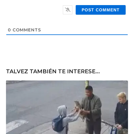
W
i
e
l
b
*
s
i
t
0
COMMENTS
e
TALVEZ TAMBIÉN TE INTERESE...