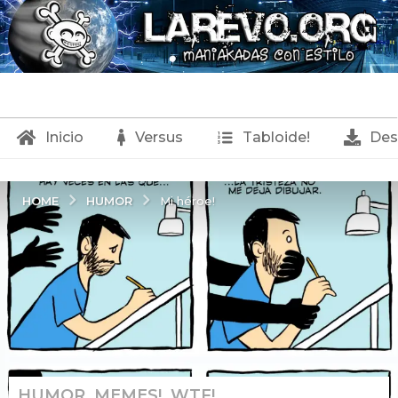
Inicio
Versus
Tabloide!
Des
HUMOR
HOME
Mi héroe!
HUMOR
,
MEMES!
,
WTF!
5