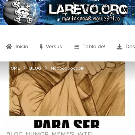
Inicio
Versus
Tabloide!
Des
BLOG
HOME
Noooooooooo!!!!
BLOG
,
HUMOR
,
MEMES!
,
WTF!
1