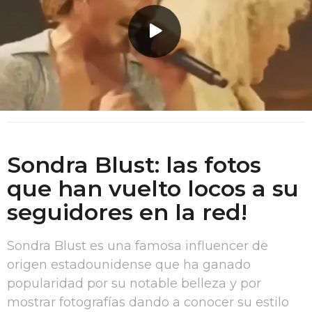
o
r
g
-
P
á
g
i
Sondra Blust: las fotos
n
que han vuelto locos a su
a
seguidores en la red!
2
0
Sondra Blust es una famosa influencer de
1
origen estadounidense que ha ganado
d
popularidad por su notable belleza y por
e
mostrar fotografías dando a conocer su estilo