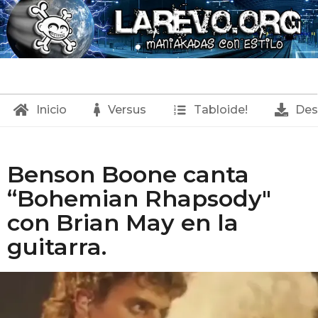
Inicio
Versus
Tabloide!
Des
L
Benson Boone canta
a
“Bohemian Rhapsody"
R
con Brian May en la
e
guitarra.
v
o
.