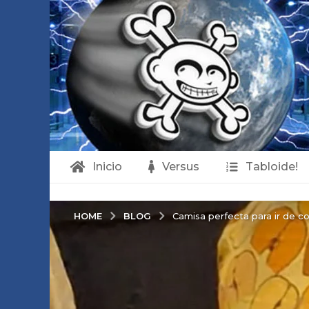
Inicio
Versus
Tabloide!
BLOG
HOME
Camisa perfecta para ir de com