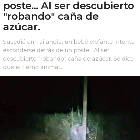
poste... Al ser descubierto
"robando" caña de
azúcar.
Sucedió en Tailandia, un bebé elefante intento
esconderse detrás de un poste... Al ser
descubierto "robando" caña de azúcar. Se dice
que el tierno animal...