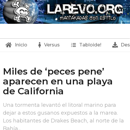
Inicio
Versus
Tabloide!
Des
L
Miles de ‘peces pene’
a
aparecen en una playa
R
de California
e
v
Una tormenta levantó el litoral marino para
o
dejar a estos gusanos expuestos a la marea.
Los habitantes de Drakes Beach, al norte de la
.
Bahía...