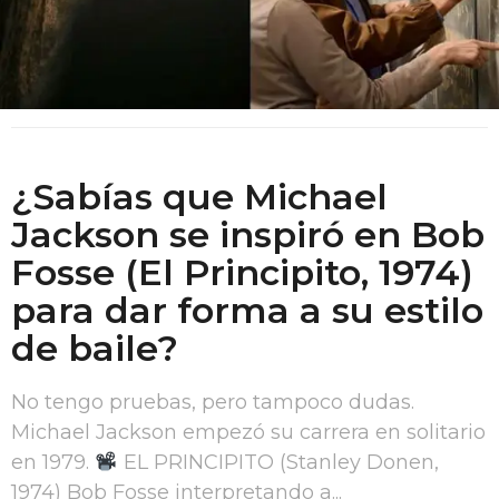
o
n
E
s
t
i
¿Sabías que Michael
l
Jackson se inspiró en Bob
o
Fosse (El Principito, 1974)
!
para dar forma a su estilo
!
de baile?
No tengo pruebas, pero tampoco dudas.
Michael Jackson empezó su carrera en solitario
en 1979.
EL PRINCIPITO (Stanley Donen,
1974) Bob Fosse interpretando a...