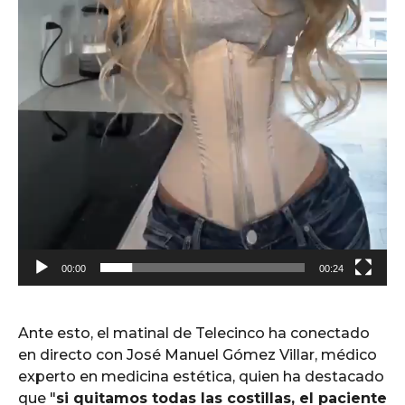
o
00:00
00:24
Ante esto, el matinal de Telecinco ha conectado
en directo con José Manuel Gómez Villar, médico
experto en medicina estética, quien ha destacado
que "
si quitamos todas las costillas, el paciente