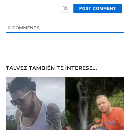
i
e
l
b
*
s
i
t
0
COMMENTS
e
TALVEZ TAMBIÉN TE INTERESE...