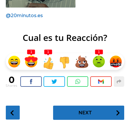
@20minutos.es
Cual es tu Reacción?
1
1
1
0
Shares
P
NEXT
o
s