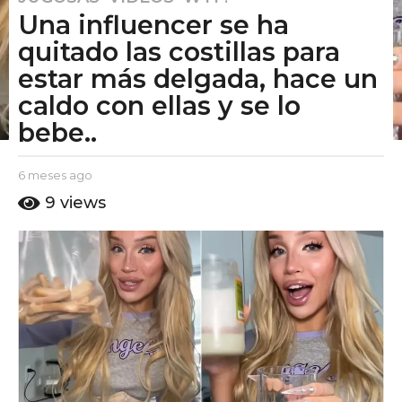
Una influencer se ha
m
e
quitado las costillas para
s
estar más delgada, hace un
e
caldo con ellas y se lo
s
bebe..
a
g
o
b
6 meses ago
6
6
y
m
9
views
E
e
m
l
s
e
P
e
s
u
s
t
e
a
o
g
s
A
o
a
m
g
o
o