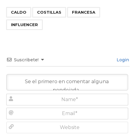
,
,
,
CALDO
COSTILLAS
FRANCESA
INFLUENCER
Suscribete!
Login
N
a
m
E
e
m
*
a
W