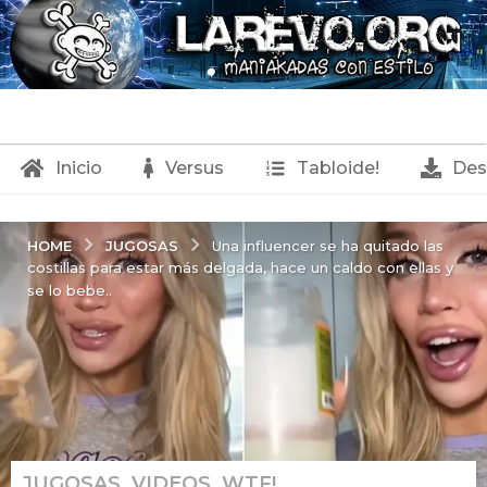
Inicio
Versus
Tabloide!
Des
JUGOSAS
HOME
Una influencer se ha quitado las
costillas para estar más delgada, hace un caldo con ellas y
se lo bebe..
JUGOSAS
,
VIDEOS
,
WTF!
6