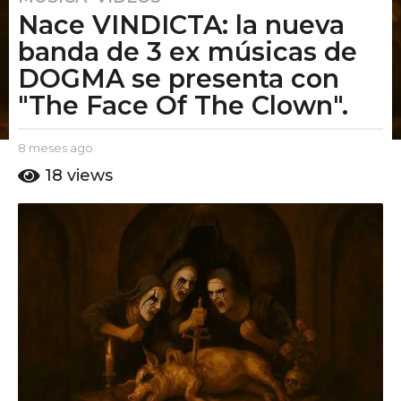
Nace VINDICTA: la nueva
m
e
banda de 3 ex músicas de
s
DOGMA se presenta con
e
"The Face Of The Clown".
s
a
g
b
8 meses ago
8
y
m
o
18
views
E
e
8
l
s
m
P
e
u
e
s
t
a
s
o
g
e
A
o
s
m
o
a
g
o