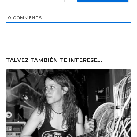
*
s
i
t
0
COMMENTS
e
TALVEZ TAMBIÉN TE INTERESE...