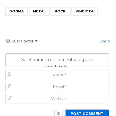
,
,
,
DOGMA
METAL
ROCK!
VINDICTA
Suscribete!
Login
N
a
m
E
e
m
*
a
W
i
e
l
b