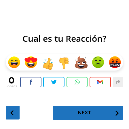
Cual es tu Reacción?
0
Shares
P
NEXT
o
s