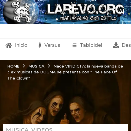
Inicio
Versus
Tabloide!
Des
MUSICA
HOME
Nace VINDICTA: la nueva banda de
3 ex músicas de DOGMA se presenta con "The Face Of
The Clown".
MUSICA
,
VIDEOS
8