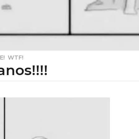
E!
,
WTF!
nos!!!!