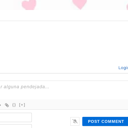
Logi
{}
[+]