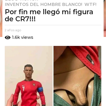
INVENTOS DEL HOMBRE BLANCO!
,
WTF!
a
Por fin me llegó mi figura
ñ
o
de CR7!!!
s
a
b
2 años ago
2
g
y
a
1.6k
views
E
o
ñ
l
o
2
P
s
a
u
a
ñ
t
g
o
o
o
A
s
m
a
o
g
o