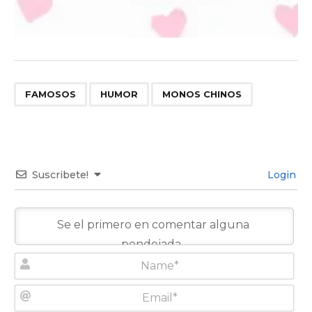
,
,
FAMOSOS
HUMOR
MONOS CHINOS
Suscribete!
Login
N
a
m