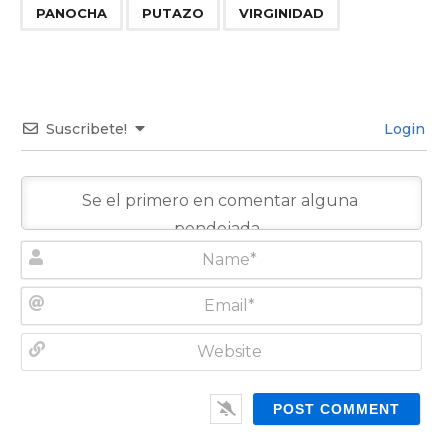
,
,
PANOCHA
PUTAZO
VIRGINIDAD
Suscribete!
Login
N
a
m
E
e
m
*
a
W
i
e
l
b
*
s