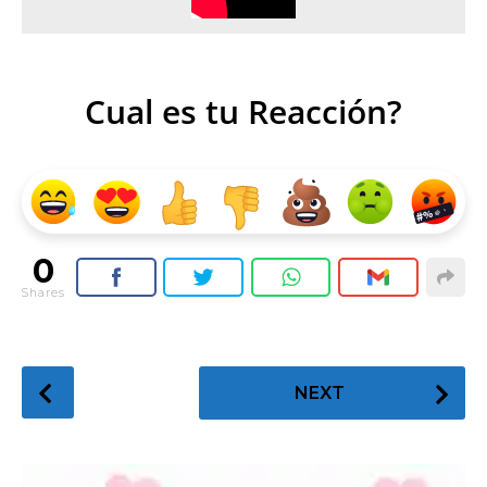
Cual es tu Reacción?
0
Shares
P
NEXT
o
s
t