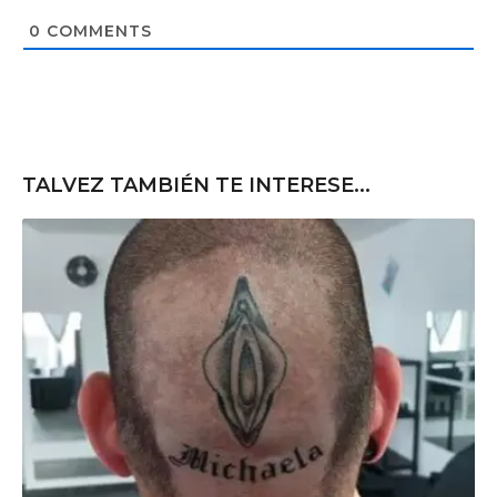
i
t
0
COMMENTS
e
TALVEZ TAMBIÉN TE INTERESE...