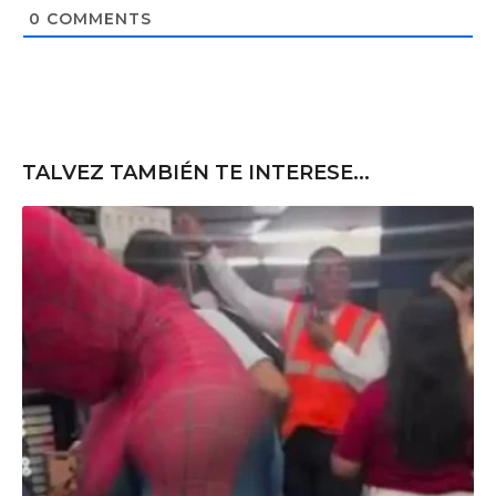
t
0
COMMENTS
e
TALVEZ TAMBIÉN TE INTERESE...