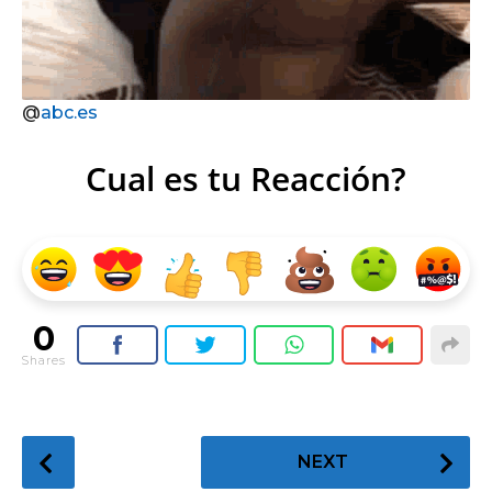
@
abc.es
Cual es tu Reacción?
0
Shares
P
NEXT
o