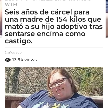
WTF!
a
Seis años de cárcel para
ñ
o
una madre de 154 kilos que
s
mató a su hijo adoptivo tras
a
sentarse encima como
g
castigo.
o
2
a
b
2 años ago
2
y
ñ
a
13.9k
views
E
ñ
o
l
o
s
P
s
a
u
a
t
g
g
o
o
o
A
m
o