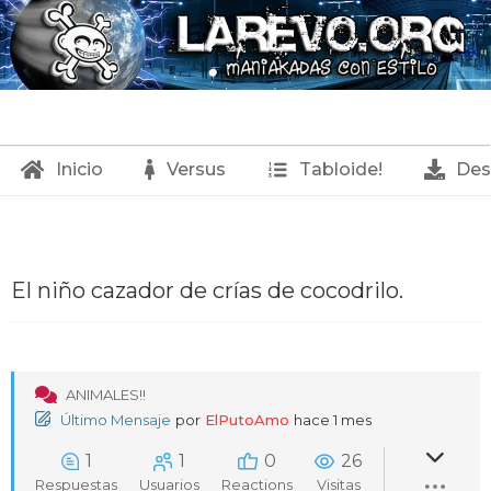
Inicio
Versus
Tabloide!
Des
E
El niño cazador de crías de cocodrilo.
l
n
i
ñ
ANIMALES!!
Último Mensaje
por
ElPutoAmo
hace 1 mes
o
c
1
1
0
26
Respuestas
Usuarios
Reactions
Visitas