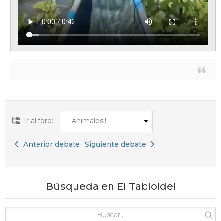
m
a
l
e
s
!
!
–
E
Ir al foro:
l
Anterior debate
Siguiente debate
T
a
b
Búsqueda en El Tabloide!
l
o