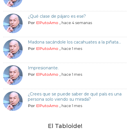
¿Qué clase de pájaro es ese?
Por
ElPutoAmo
,
hace 4 semanas
Madona sacándole los cacahuates a la piñata...
Por
ElPutoAmo
,
hace 1 mes
Impresionante.
Por
ElPutoAmo
,
hace 1 mes
¿Crees que se puede saber de qué país es una
persona solo viendo su mirada?
Por
ElPutoAmo
,
hace 1 mes
El Tabloide!