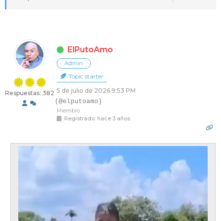
a
z
a
d
ElPutoAmo
o
Admin
r
Topic starter
d
5 de julio de 2026 9:53 PM
Respuestas: 382
e
(@elputoamo)
Miembro
c
Registrado: hace 3 años
r
í
a
s
d
e