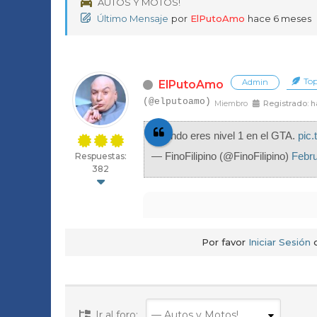
AUTOS Y MOTOS!
d
Último Mensaje
por
ElPutoAmo
hace 6 meses
o
e
Top
Admin
ElPutoAmo
r
(@elputoamo)
Miembro
Registrado: h
e
Cuando eres nivel 1 en el GTA.
pic
s
— FinoFilipino (@FinoFilipino)
Febru
Respuestas:
382
n
i
v
Por favor
Iniciar Sesión
e
l
1
Ir al foro: