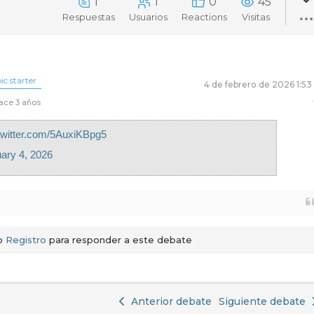
1
1
0
45
Respuestas
Usuarios
Reactions
Visitas
ic starter
4 de febrero de 2026 1:5
ace 3 años
.twitter.com/5AuxiKBpg5
ary 4, 2026
o
Registro
para responder a este debate
Anterior debate
Siguiente debate