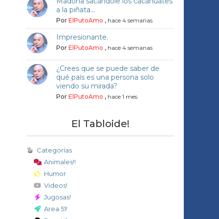
Madona sacándole los cacahuates
a la piñata...
Por
ElPutoAmo
,
hace 4 semanas
Impresionante.
Por
ElPutoAmo
,
hace 4 semanas
¿Crees que se puede saber de
qué país es una persona solo
viendo su mirada?
Por
ElPutoAmo
,
hace 1 mes
El Tabloide!
Categorías
Animales!!
Humor
Videos!
Jugosas!
Area 51!