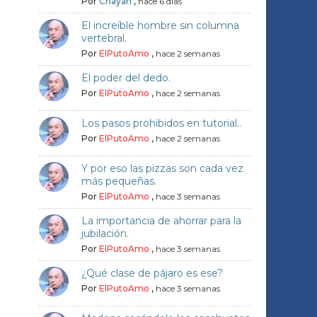
Por
Chayan
,
hace 6 días
El increíble hombre sin columna
vertebral.
Por
ElPutoAmo
,
hace 2 semanas
El poder del dedo.
Por
ElPutoAmo
,
hace 2 semanas
Los pasos prohibidos en tutorial..
Por
ElPutoAmo
,
hace 2 semanas
Y por eso las pizzas son cada vez
más pequeñas.
Por
ElPutoAmo
,
hace 3 semanas
La importancia de ahorrar para la
jubilación.
Por
ElPutoAmo
,
hace 3 semanas
¿Qué clase de pájaro es ese?
Por
ElPutoAmo
,
hace 3 semanas