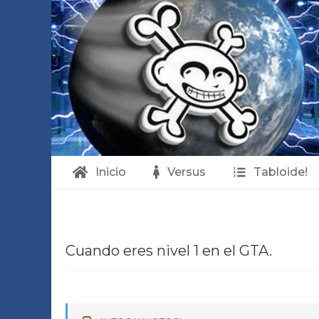
Inicio
Versus
Tabloide!
C
Cuando eres nivel 1 en el GTA.
u
a
n