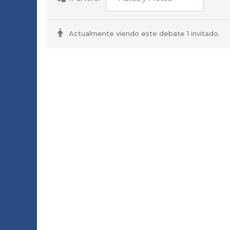
e
n
Actualmente viendo este debate 1 invitado.
e
l
G
T
A
.
–
–
A
u