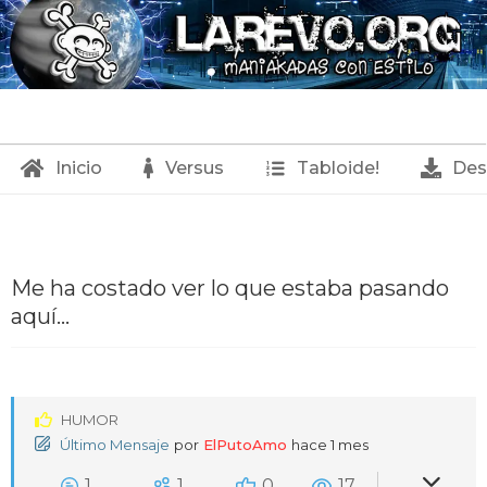
Inicio
Versus
Tabloide!
Des
M
Me ha costado ver lo que estaba pasando
e
aquí…
h
a
c
o
HUMOR
Último Mensaje
por
ElPutoAmo
hace 1 mes
s
1
1
0
17