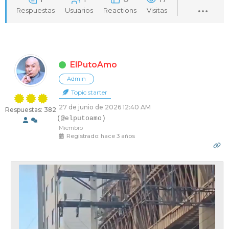
t
Respuestas
Usuarios
Reactions
Visitas
a
d
o
v
ElPutoAmo
e
Admin
r
Topic starter
l
27 de junio de 2026 12:40 AM
Respuestas: 382
(@elputoamo)
o
Miembro
q
Registrado: hace 3 años
u
e
e
s
t