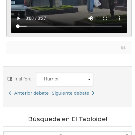
–
–
H
u
m
o
r
–
E
Ir al foro:
l
T
Anterior debate
Siguiente debate
a
b
l
Búsqueda en El Tabloide!
o