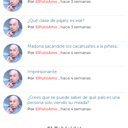
Por
ElPutoAmo
,
hace 3 semanas
¿Qué clase de pájaro es ese?
Por
ElPutoAmo
,
hace 3 semanas
Madona sacándole los cacahuates a la piñata...
Por
ElPutoAmo
,
hace 4 semanas
Impresionante.
Por
ElPutoAmo
,
hace 4 semanas
¿Crees que se puede saber de qué país es una
persona solo viendo su mirada?
Por
ElPutoAmo
,
hace 4 semanas