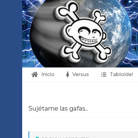
Inicio
Versus
Tabloide!
S
Sujétame las gafas..
u
j
é