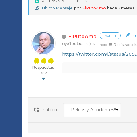
PELEAS Y ACCIDENTES!!
t
Último Mensaje
por
ElPutoAmo
hace 2 meses
a
m
Top
Admin
ElPutoAmo
e
(@elputoamo)
Miembro
Registrado: h
l
https://twitter.com/i/status/2
a
Respuestas:
382
s
g
a
f
Ir al foro:
a
s