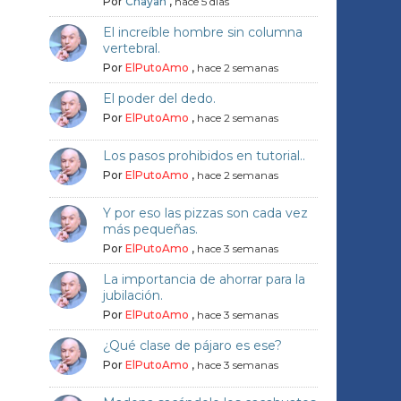
Por
Chayan
,
hace 5 días
El increíble hombre sin columna
vertebral.
Por
ElPutoAmo
,
hace 2 semanas
El poder del dedo.
Por
ElPutoAmo
,
hace 2 semanas
Los pasos prohibidos en tutorial..
Por
ElPutoAmo
,
hace 2 semanas
Y por eso las pizzas son cada vez
más pequeñas.
Por
ElPutoAmo
,
hace 3 semanas
La importancia de ahorrar para la
jubilación.
Por
ElPutoAmo
,
hace 3 semanas
¿Qué clase de pájaro es ese?
Por
ElPutoAmo
,
hace 3 semanas