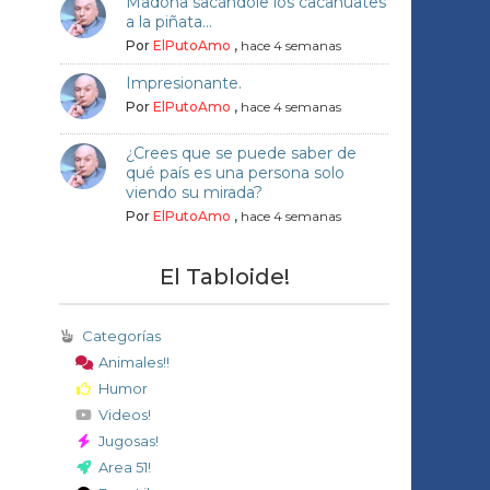
Madona sacándole los cacahuates
a la piñata...
Por
ElPutoAmo
,
hace 4 semanas
Impresionante.
Por
ElPutoAmo
,
hace 4 semanas
¿Crees que se puede saber de
qué país es una persona solo
viendo su mirada?
Por
ElPutoAmo
,
hace 4 semanas
El Tabloide!
Categorías
Animales!!
Humor
Videos!
Jugosas!
Area 51!