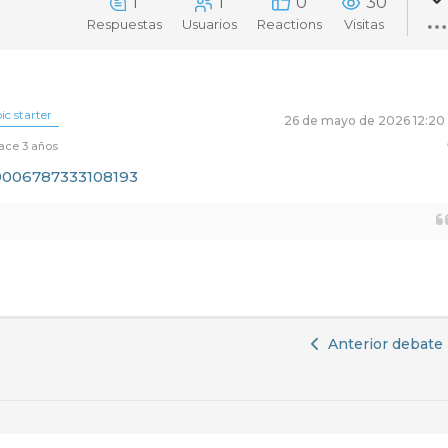
1
1
0
30
Respuestas
Usuarios
Reactions
Visitas
ic starter
26 de mayo de 2026 12:20
ace 3 años
059006787333108193
Anterior debate