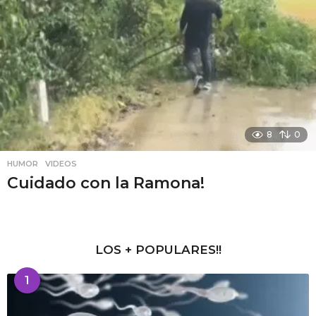
8
0
HUMOR
,
VIDEOS
Cuidado con la Ramona!
LOS + POPULARES!!
1