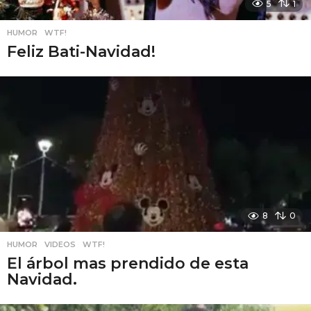
5
1
HUMOR
,
WTF!
Feliz Bati-Navidad!
8
0
HUMOR
,
VIDEOS
,
WTF!
El árbol mas prendido de esta
Navidad.