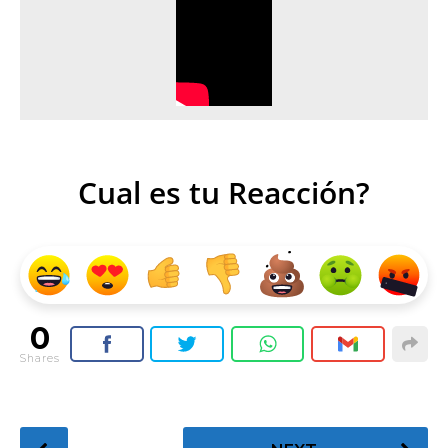
Cual es tu Reacción?
0
Shares
P