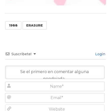
,
1988
ERASURE
Suscribete!
Login
N
a
m
E
e
m