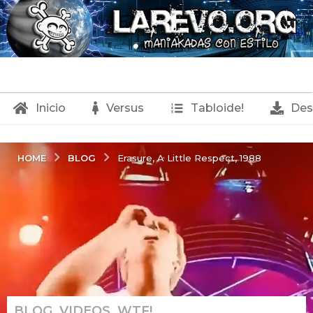
Inicio
Versus
Tabloide!
Des
BLOG
HOME
Erasure, A Little Respect, 1988
BLOG
,
VIDEOS
,
WTF!
1