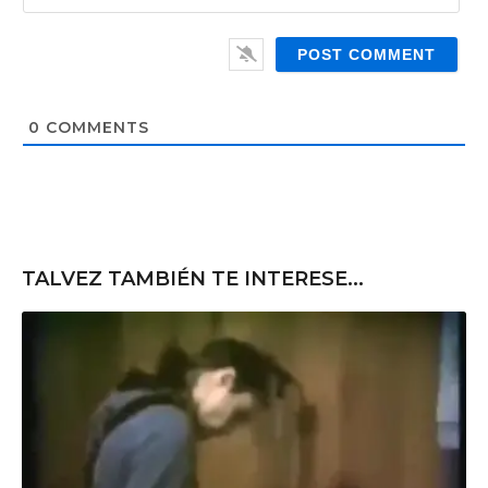
*
a
W
i
e
l
b
*
s
i
t
0
COMMENTS
e
TALVEZ TAMBIÉN TE INTERESE...