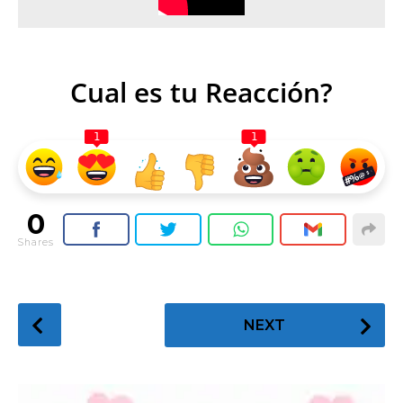
Cual es tu Reacción?
1
1
0
Shares
P
NEXT
o
s
t