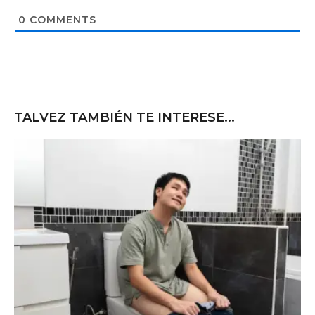
i
t
0
COMMENTS
e
TALVEZ TAMBIÉN TE INTERESE...